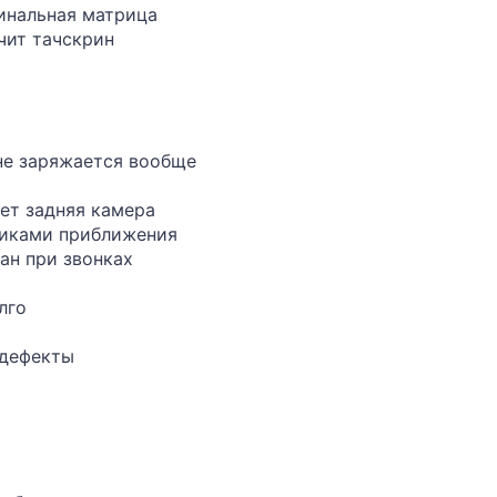
гинальная матрица
чит тачскрин
не заряжается вообще
ает задняя камера
чиками приближения
ан при звонках
лго
 дефекты