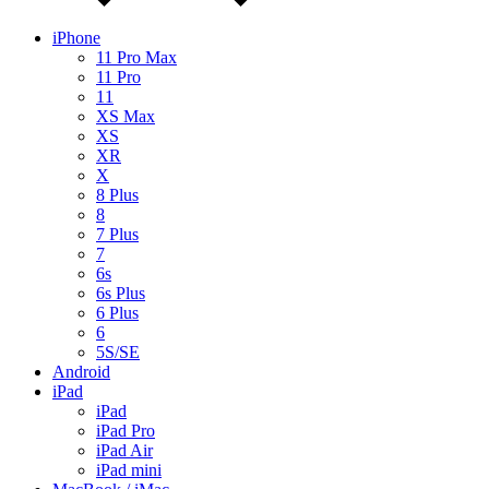
iPhone
11 Pro Max
11 Pro
11
XS Max
XS
XR
X
8 Plus
8
7 Plus
7
6s
6s Plus
6 Plus
6
5S/SE
Android
iPad
iPad
iPad Pro
iPad Air
iPad mini