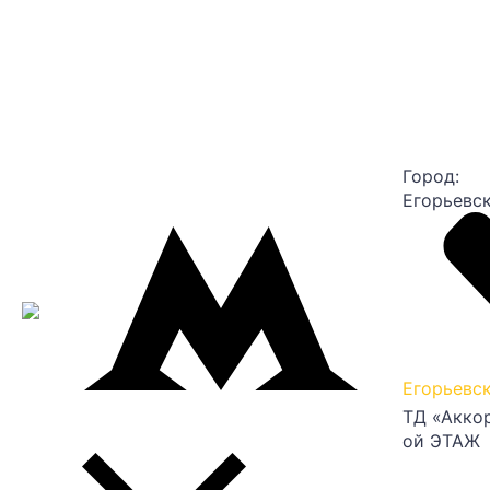
Город:
Егорьевс
Егорьевс
ТД «Аккор
ой ЭТАЖ