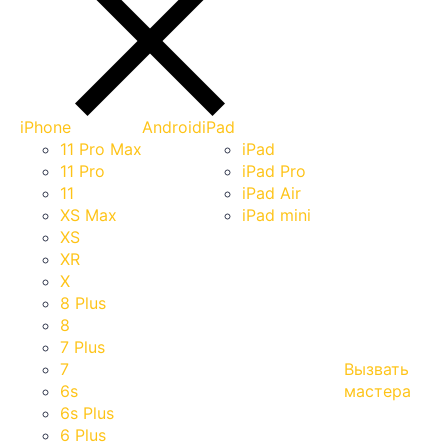
iPhone
Android
iPad
11 Pro Max
iPad
11 Pro
iPad Pro
11
iPad Air
XS Max
iPad mini
XS
XR
X
8 Plus
8
7 Plus
7
Вызвать
6s
мастера
6s Plus
6 Plus