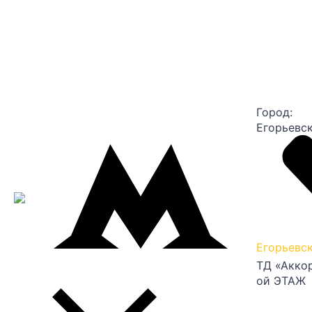
Город:
Егорьевс
Егорьевс
ТД «Аккор
ой ЭТАЖ