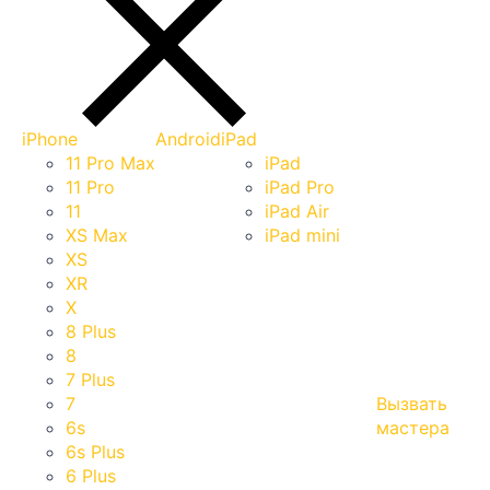
iPhone
Android
iPad
11 Pro Max
iPad
11 Pro
iPad Pro
11
iPad Air
XS Max
iPad mini
XS
XR
X
8 Plus
8
7 Plus
7
Вызвать
6s
мастера
6s Plus
6 Plus