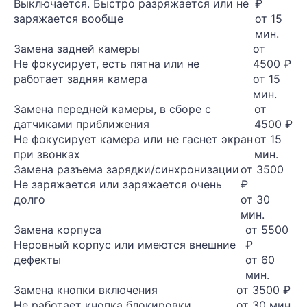
Выключается. Быстро разряжается или не
₽
заряжается вообще
от 15
мин.
Замена задней камеры
от
Не фокусирует, есть пятна или не
4500 ₽
работает задняя камера
от 15
мин.
Замена передней камеры, в сборе с
от
датчиками приближения
4500 ₽
Не фокусирует камера или не гаснет экран
от 15
при звонках
мин.
Замена разъема зарядки/синхронизации
от 3500
Не заряжается или заряжается очень
₽
долго
от 30
мин.
Замена корпуса
от 5500
Неровный корпус или имеются внешние
₽
дефекты
от 60
мин.
Замена кнопки включения
от 3500 ₽
Не работает кнопка блокировки
от 30 мин.